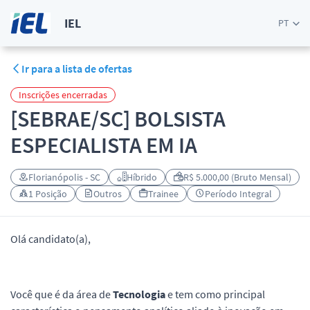
IEL
PT
Ir para a lista de ofertas
Inscrições encerradas
[SEBRAE/SC] BOLSISTA
ESPECIALISTA EM IA
Florianópolis - SC
Híbrido
R$ 5.000,00 (Bruto Mensal)
1 Posição
Outros
Trainee
Período Integral
Olá candidato(a),
Você que é da área de
Tecnologia
e tem como principal