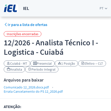
IEL
PT
Ir para a lista de ofertas
Inscrições encerradas
12/2026 - Analista Técnico I -
Logistica - Cuiabá
Cuiabá - MT
Presencial
1 Posição
Efetivo – CLT
Analista
Período Integral
Arquivos para baixar
Comunicado 12_2026.docx.pdf
Errata Cancelamento do PS 12_2026.pdf
ATENÇÃO: