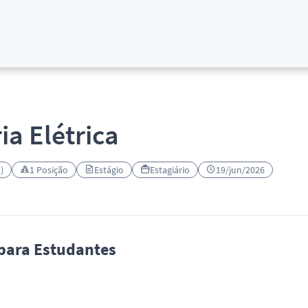
ia Elétrica
)
1 Posição
Estágio
Estagiário
19/jun/2026
 para Estudantes