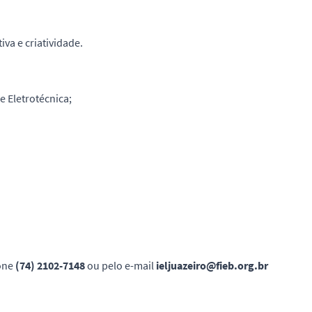
iva e criatividade.
e Eletrotécnica;
fone
(74) 2102-7148
ou pelo e-mail
ieljuazeiro@fieb.org.br