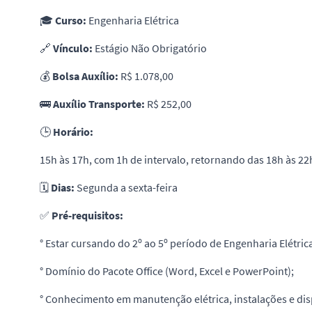
🎓
Curso:
Engenharia Elétrica
🔗
Vínculo:
Estágio Não Obrigatório
💰
Bolsa Auxílio:
R$ 1.078,00
🚌
Auxílio Transporte:
R$ 252,00
🕒
Horário:
15h às 17h, com 1h de intervalo, retornando das 18h às 22
🗓
Dias:
Segunda a sexta-feira
✅
Pré-requisitos:
° Estar cursando do 2º ao 5º período de Engenharia Elétric
° Domínio do Pacote Office (Word, Excel e PowerPoint);
° Conhecimento em manutenção elétrica, instalações e disp