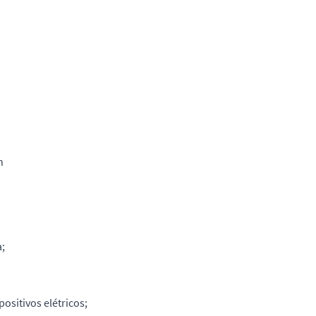
h
a;
ositivos elétricos;