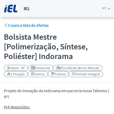
IEL
PT
Ir para a lista de ofertas
Bolsista Mestre
[Polimerização, Síntese,
Poliéster] Indorama
Mauá - SP
Presencial
R$ 4.200,00 (Bruto Mensal)
1 Posição
Outros
Trainee
Período Integral
Projeto de inovação da Indorama em parceria Inova Talentos |
IPT
Pré-Requisitos: