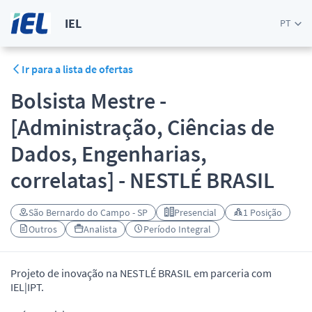
IEL
PT
Ir para a lista de ofertas
Bolsista Mestre -
[Administração, Ciências de
Dados, Engenharias,
correlatas] - NESTLÉ BRASIL
São Bernardo do Campo - SP
Presencial
1 Posição
Outros
Analista
Período Integral
Projeto de inovação na NESTLÉ BRASIL em parceria com
IEL|IPT.