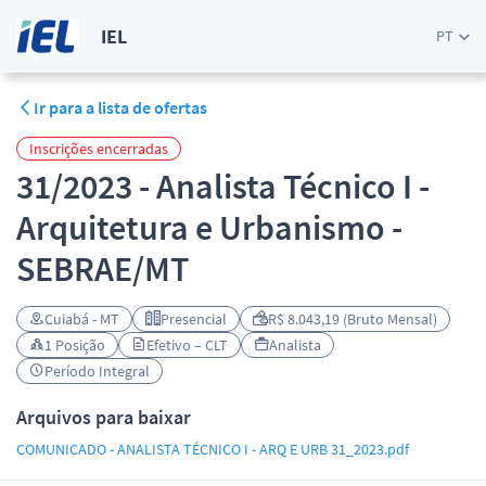
IEL
PT
Ir para a lista de ofertas
Inscrições encerradas
31/2023 - Analista Técnico I -
Arquitetura e Urbanismo -
SEBRAE/MT
Cuiabá - MT
Presencial
R$ 8.043,19 (Bruto Mensal)
1 Posição
Efetivo – CLT
Analista
Período Integral
Arquivos para baixar
COMUNICADO - ANALISTA TÉCNICO I - ARQ E URB 31_2023.pdf