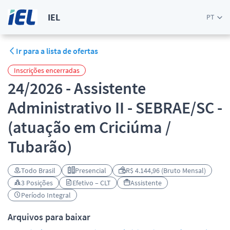
IEL
PT
Ir para a lista de ofertas
Inscrições encerradas
24/2026 - Assistente
Administrativo II - SEBRAE/SC -
(atuação em Criciúma /
Tubarão)
Todo Brasil
Presencial
R$ 4.144,96 (Bruto Mensal)
3 Posições
Efetivo – CLT
Assistente
Período Integral
Arquivos para baixar